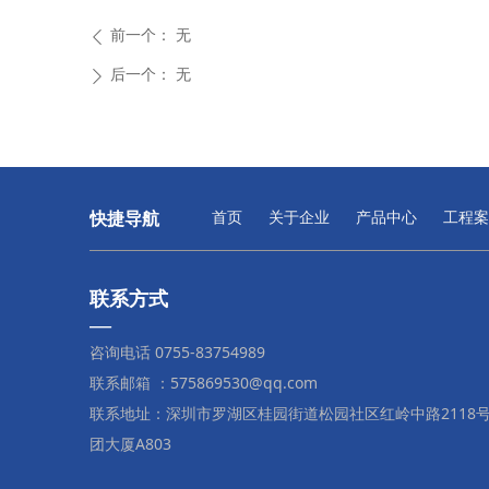
前一个：
无
ꄴ
后一个：
无
ꄲ
快捷导航
首页
关于企业
产品中心
工程案
联系方式
—
咨询电话 0755-83754989
联系邮箱 ：575869530@qq.com
联系地址：深圳市罗湖区桂园街道松园社区红岭中路2118
团大厦A803